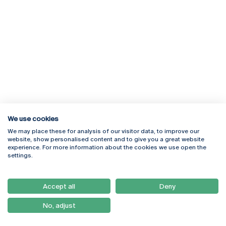
We use cookies
We may place these for analysis of our visitor data, to improve our
Rua Diogo Botelho 1327
Campus Online
website, show personalised content and to give you a great website
4169-005 Porto
Webmail
experience. For more information about the cookies we use open the
+351 226 196 240
Intranet
settings.
Email:
artes@ucp.pt
Serviços
Como Chegar
Accept all
Deny
Newsletter
No, adjust