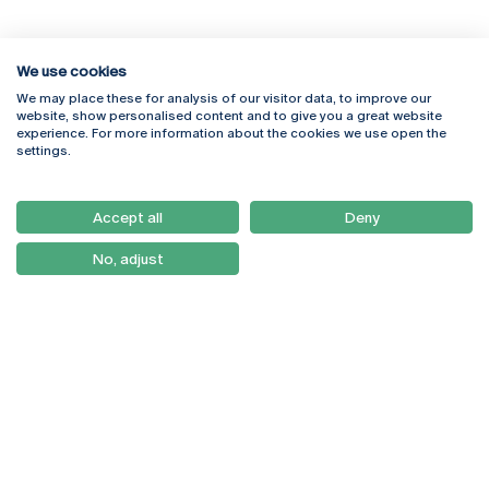
We use cookies
We may place these for analysis of our visitor data, to improve our
Rua Diogo Botelho 1327
Campus Online
website, show personalised content and to give you a great website
4169-005 Porto
Webmail
experience. For more information about the cookies we use open the
+351 226 196 240
Intranet
settings.
Email:
artes@ucp.pt
Serviços
Como Chegar
Accept all
Deny
Newsletter
No, adjust
© 2026
Braga
Universidade Católica
Lisboa
Portuguesa
Porto
Viseu
Política de Privacidade
Termos & Condições
Direitos do Titular dos
Dados