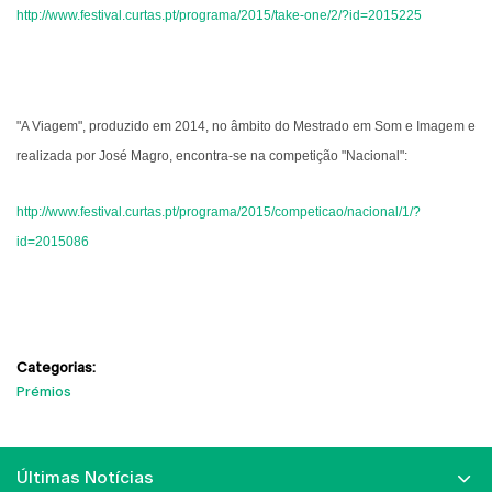
http://www.festival.curtas.pt/programa/2015/take-one/2/?id=2015225
"A Viagem", produzido em 2014, no âmbito do Mestrado em Som e Imagem e
realizada por José Magro, encontra-se na competição "Nacional":
http://www.festival.curtas.pt/programa/2015/competicao/nacional/1/?
id=2015086
Categorias:
Prémios
Últimas Notícias