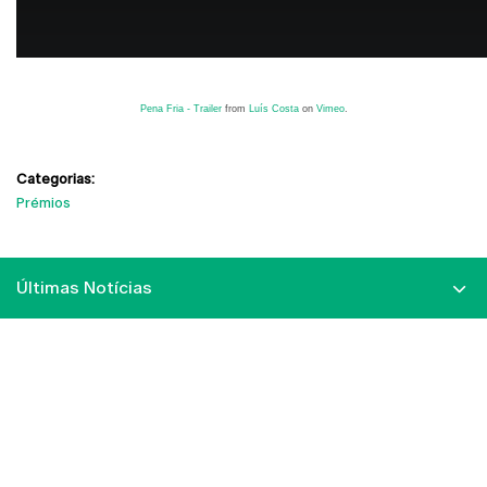
Pena Fria - Trailer
from
Luís Costa
on
Vimeo
.
Categorias:
Prémios
Últimas Notícias