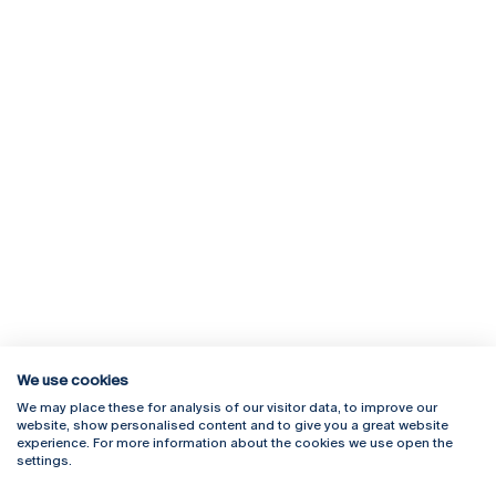
We use cookies
We may place these for analysis of our visitor data, to improve our
Rua Diogo Botelho 1327
Campus Online
website, show personalised content and to give you a great website
4169-005 Porto
Webmail
experience. For more information about the cookies we use open the
+351 226 196 240
Intranet
settings.
Email:
artes@ucp.pt