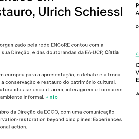
P
auro, Ulrich Schiessl
A
O
l organizado pela rede ENCoRE contou com a
 sua Direção, e das doutorandas da EA-UCP,
Cíntia
C
C
V
m europeu para a apresentação, o debate e a troca
E
 a conservação e restauro do património cultural.
outorandos se encontrarem, interagirem e formarem
J
 ambiente informal.
+info
membro da Direção da ECCO, com uma comunicação
ervation-restoration beyond disciplines: Experiences
onal action.