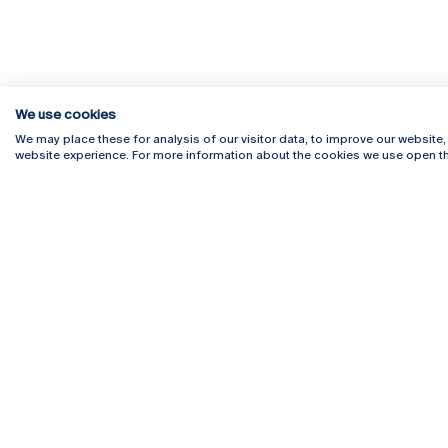
We use cookies
We may place these for analysis of our visitor data, to improve our website
website experience. For more information about the cookies we use open th
Rua Diogo Botelho 1327
Campus 
4169-005 Porto
Webmail
+351 226 196 240
Intranet
Email:
artes@ucp.pt
Serviço
Como C
Newslet