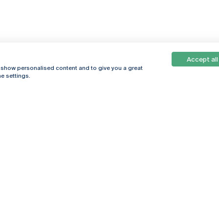
Accept all
, show personalised content and to give you a great
e settings.
Online
© 2026
Universidade
Católica
s
Portuguesa
hegar
Política de
ter
Privacidade
Termos &
Condições
Direitos do Titular
dos Dados
Entidades Financiadoras