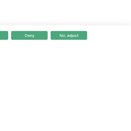
Deny
No, adjust
Braga
Lisboa
Porto
Viseu