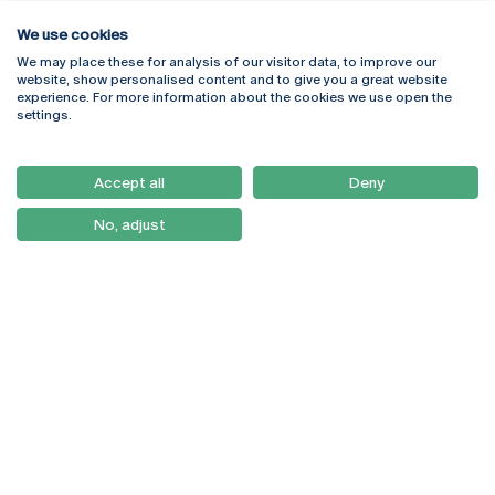
We use cookies
We may place these for analysis of our visitor data, to improve our
Rua Diogo Botelho 1327
Campus Online
website, show personalised content and to give you a great website
4169-005 Porto
Webmail
experience. For more information about the cookies we use open the
+351 226 196 240
Intranet
settings.
Email:
artes@ucp.pt
Serviços
Como Chegar
Accept all
Deny
Newsletter
No, adjust
© 2026
Braga
Universidade Católica
Lisboa
Portuguesa
Porto
Viseu
Política de Privacidade
Termos & Condições
Direitos do Titular dos
Dados