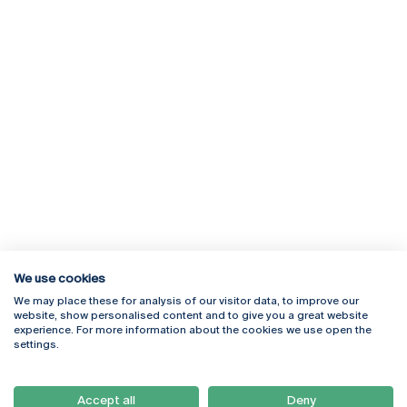
We use cookies
We may place these for analysis of our visitor data, to improve our
Rua Diogo Botelho 1327
Campus Online
website, show personalised content and to give you a great website
4169-005 Porto
Webmail
experience. For more information about the cookies we use open the
+351 226 196 240
Intranet
settings.
Email:
artes@ucp.pt
Serviços
Como Chegar
Accept all
Deny