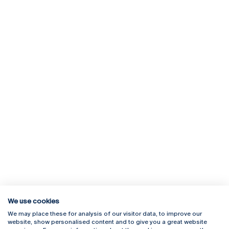
We use cookies
We may place these for analysis of our visitor data, to improve our
Rua Diogo Botelho 1327
Campus Online
website, show personalised content and to give you a great website
4169-005 Porto
Webmail