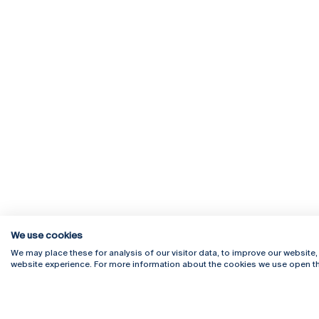
We use cookies
We may place these for analysis of our visitor data, to improve our website
website experience. For more information about the cookies we use open th
Rua Diogo Botelho 1327
Campus 
4169-005 Porto
Webmail
+351 226 196 240
Intranet
Email:
artes@ucp.pt
Serviço