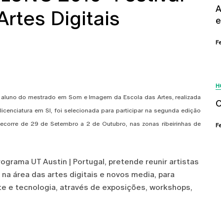
A
rtes Digitais
e
F
H
, aluno do mestrado em
Som e Imagem
da Escola das Artes, realizada
C
icenciatura em SI, foi selecionada para participar na segunda edição
decorre de 29 de Setembro a 2 de Outubro, nas zonas ribeirinhas de
F
rama UT Austin | Portugal, pretende reunir artistas
na área das artes digitais e novos media, para
te e tecnologia, através de exposições, workshops,