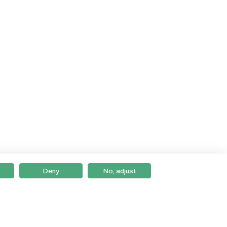
Deny
No, adjust
Braga
Lisboa
Porto
Viseu