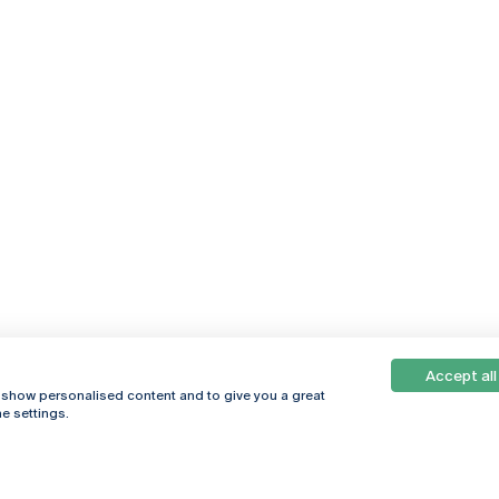
Accept all
, show personalised content and to give you a great
e settings.
Online
© 2026
Universidade
Católica
s
Portuguesa