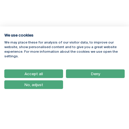
We use cookies
We may place these for analysis of our visitor data, to improve our
Rua Diogo Botelho 1327
Campus Online
website, show personalised content and to give you a great website
4169-005 Porto
Webmail
experience. For more information about the cookies we use open the
+351 226 196 240
Intranet
settings.
Email:
artes@ucp.pt
Serviços
Como Chegar
Accept all
Deny
Newsletter
No, adjust
© 2026
Braga
Universidade Católica
Lisboa
Portuguesa
Porto
Viseu
Política de Privacidade