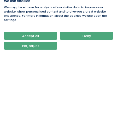
We use cookies
We may place these for analysis of our visitor data, to improve our
Rua Diogo Botelho 1327
Campus Online
website, show personalised content and to give you a great website
4169-005 Porto
Webmail
experience. For more information about the cookies we use open the
+351 226 196 240
Intranet
settings.
Email:
artes@ucp.pt
Serviços
Como Chegar
Accept all
Deny
Newsletter
No, adjust
© 2026
Braga
Universidade Católica
Lisboa
Portuguesa
Porto
Viseu
Política de Privacidade
Termos & Condições
Direitos do Titular dos
Dados