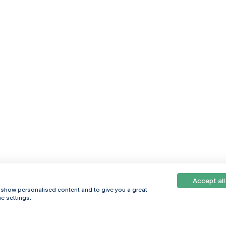
Accept all
, show personalised content and to give you a great
e settings.
Online
© 2026
Universidade
Católica