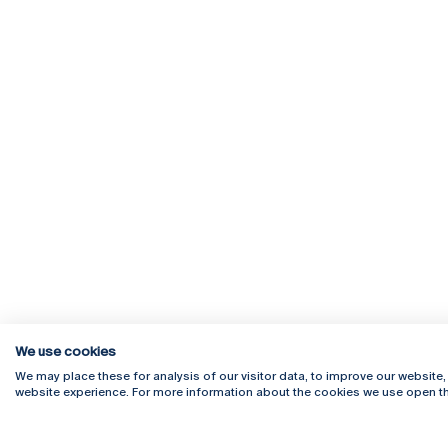
We use cookies
We may place these for analysis of our visitor data, to improve our website
website experience. For more information about the cookies we use open th
Rua Diogo Botelho 1327
Campus 
4169-005 Porto
Webmail
+351 226 196 240
Intranet