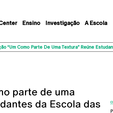
 Center
Ensino
Investigação
A Escola
ção “Um Como Parte De Uma Textura” Reúne Estudan
mo parte de uma
udantes da Escola das
C
P