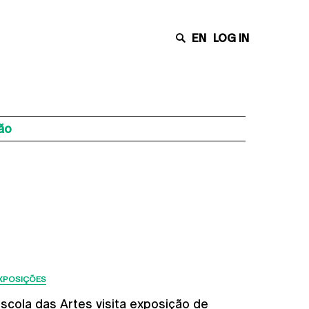
EN
LOG IN
ão
Últimas Notícias
XPOSIÇÕES
scola das Artes visita exposição de