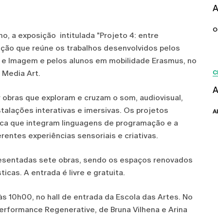
A
O
ho, a exposição intitulada "Projeto 4: entre
ição que reúne os trabalhos desenvolvidos pelos
 e Imagem e pelos alunos em mobilidade Erasmus, no
 Media Art.
C
A
 obras que exploram e cruzam o som, audiovisual,
stalações interativas e imersivas. Os projetos
A
ica que integram linguagens de programação e a
rentes experiências sensoriais e criativas.
resentadas sete obras, sendo os espaços renovados
cas. A entrada é livre e gratuita.
, às 10h00, no hall de entrada da Escola das Artes. No
erformance Regenerative, de Bruna Vilhena e Arina