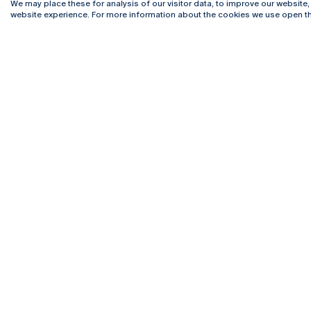
We may place these for analysis of our visitor data, to improve our website
website experience. For more information about the cookies we use open th
Rua Diogo Botelho 1327
Campus 
4169-005 Porto
Webmail
+351 226 196 240
Intranet
Email:
artes@ucp.pt
Serviço
Como C
Newslet