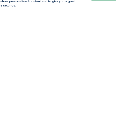
, show personalised content and to give you a great
e settings.
Online
© 2026
Universidade
Católica
s
Portuguesa
hegar
Política de
ter
Privacidade
Termos &
Condições
Direitos do Titular
dos Dados
Entidades Financiadoras