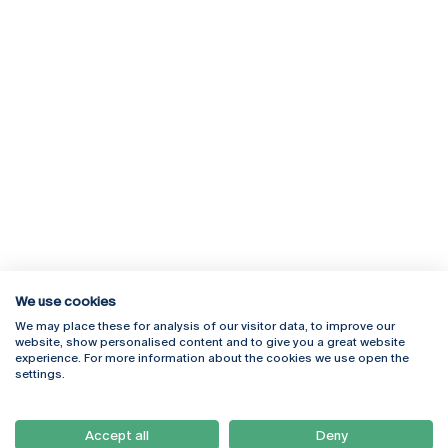
We use cookies
We may place these for analysis of our visitor data, to improve our
Rua Diogo Botelho 1327
Campus Online
website, show personalised content and to give you a great website
4169-005 Porto
Webmail
experience. For more information about the cookies we use open the
+351 226 196 240
Intranet
settings.
Email:
artes@ucp.pt
Serviços
Como Chegar
Accept all
Deny
Newsletter