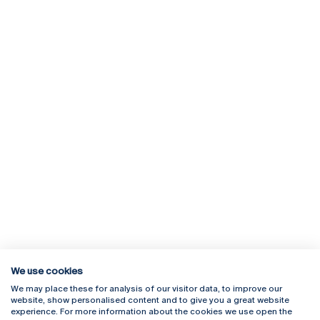
We use cookies
We may place these for analysis of our visitor data, to improve our
Rua Diogo Botelho 1327
Campus Online
website, show personalised content and to give you a great website
4169-005 Porto
Webmail
experience. For more information about the cookies we use open the