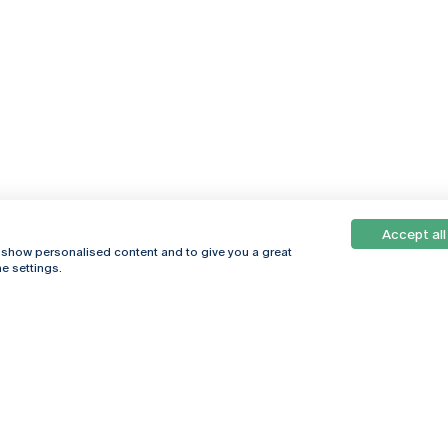
Accept all
, show personalised content and to give you a great
e settings.
Online
© 2026
Universidade
Católica
s
Portuguesa
hegar
Política de
ter
Privacidade
Termos &
Condições
Direitos do Titular