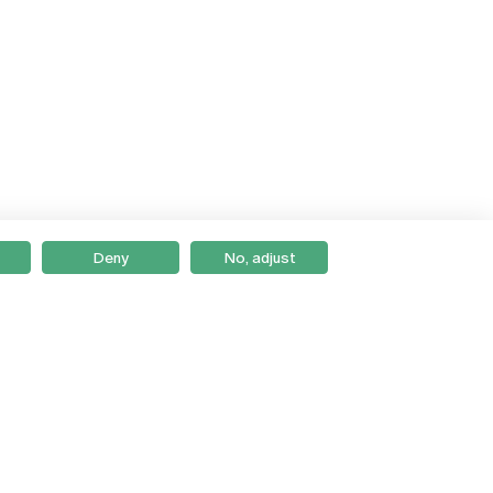
Deny
No, adjust
Braga
Lisboa
Porto
Viseu