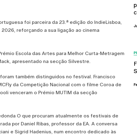
p
c
rtuguesa foi parceira da 23.ª edição do IndieLisboa,
J
e 2026, reforçando a sua ligação ao cinema
 o Prémio Escola das Artes para Melhor Curta-Metragem
P
 Mack, apresentado na secção Silvestre.
F
S
 foram também distinguidos no festival. Francisco
MCFly da Competição Nacional com o filme Coroa de
F
ugooli venceram o Prémio MUTIM da secção
redonda O que procuram atualmente os festivais de
da por Daniel Ribas, professor da EA. A conversa
ani e Sigrid Hadenius, num encontro dedicado às