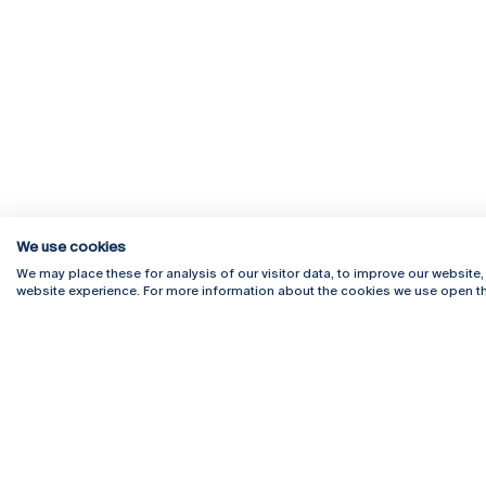
We use cookies
We may place these for analysis of our visitor data, to improve our website
website experience. For more information about the cookies we use open th
Rua Diogo Botelho 1327
Campus 
4169-005 Porto
Webmail
+351 226 196 240
Intranet
Email:
artes@ucp.pt
Serviço
Como C
Newslet