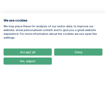
We use cookies
We may place these for analysis of our visitor data, to improve our
Rua Diogo Botelho 1327
Campus Online
website, show personalised content and to give you a great website
4169-005 Porto
Webmail
experience. For more information about the cookies we use open the
+351 226 196 240
Intranet
settings.
Email:
artes@ucp.pt
Serviços
Como Chegar
Accept all
Deny
Newsletter
No, adjust
© 2026
Braga
Universidade Católica
Lisboa
Portuguesa
Porto
Viseu
Política de Privacidade
Termos & Condições
Direitos do Titular dos