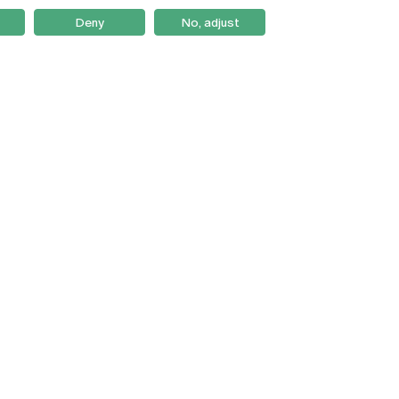
Deny
No, adjust
Braga
Lisboa
Porto
Viseu