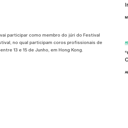
I
M
vai participar como membro do júri do Festival
tival, no qual participam coros profissionais de
A
entre 13 e 15 de Junho, em Hong Kong.
“
C
A