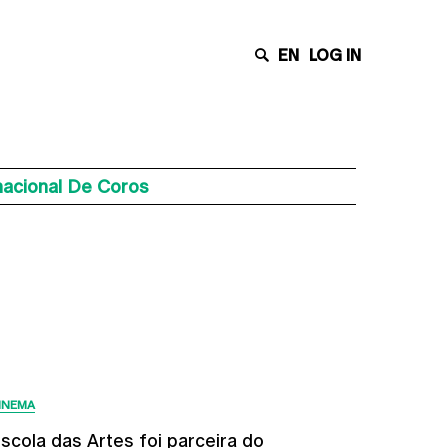
EN
LOG IN
nacional De Coros
Últimas Notícias
INEMA
scola das Artes foi parceira do