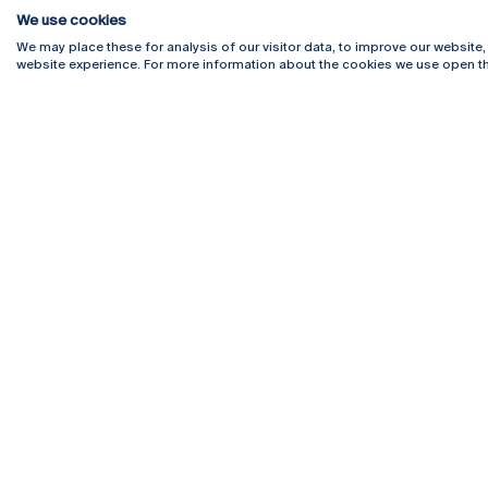
We use cookies
We may place these for analysis of our visitor data, to improve our website
website experience. For more information about the cookies we use open th
Rua Diogo Botelho 1327
Campus 
4169-005 Porto
Webmail
+351 226 196 240
Intranet
Email:
artes@ucp.pt
Serviço
Como C
Newslet