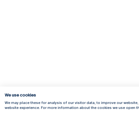
We use cookies
We may place these for analysis of our visitor data, to improve our website
website experience. For more information about the cookies we use open th
Rua Diogo Botelho 1327
Campus 
4169-005 Porto
Webmail
+351 226 196 240
Intranet
Email:
artes@ucp.pt
Serviço
Como C