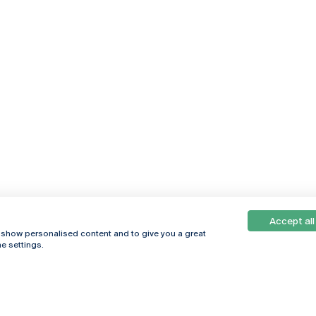
Accept all
, show personalised content and to give you a great
e settings.
Online
© 2026
Universidade
Católica
s
Portuguesa
hegar
Política de