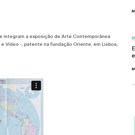
M
ue integram a exposição de Arte Contemporânea
L
a e Vídeo -, patente na Fundação Oriente, em Lisboa,
E
e
M