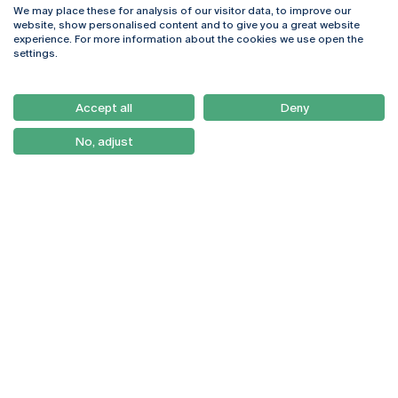
We may place these for analysis of our visitor data, to improve our
Rua Diogo Botelho 1327
Campus Online
website, show personalised content and to give you a great website
4169-005 Porto
Webmail
experience. For more information about the cookies we use open the
+351 226 196 240
Intranet
settings.
Email:
artes@ucp.pt
Serviços
Como Chegar
Accept all
Deny
Newsletter
No, adjust
© 2026
Braga
Universidade Católica
Lisboa
Portuguesa
Porto
Viseu
Política de Privacidade
Termos & Condições
Direitos do Titular dos
Dados