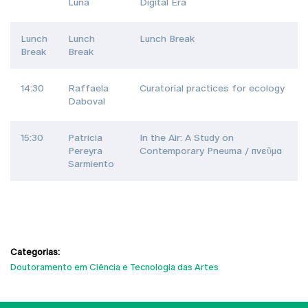
Luna
Digital Era
Lunch
Lunch
Lunch Break
Break
Break
14:30
Raffaela
Curatorial practices for ecology
Daboval
15:30
Patricia
In the Air: A Study on
Pereyra
Contemporary Pneuma / πνεῦμα
Sarmiento
Categorias:
Doutoramento em Ciência e Tecnologia das Artes