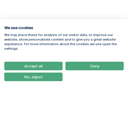
We use cookies
We may place these for analysis of our visitor data, to improve our
Rua Diogo Botelho 1327
Campus Online
website, show personalised content and to give you a great website
4169-005 Porto
Webmail
experience. For more information about the cookies we use open the
+351 226 196 240
Intranet
settings.
Email:
artes@ucp.pt
Serviços
Como Chegar
Accept all
Deny
Newsletter
No, adjust
© 2026
Braga
Universidade Católica
Lisboa
Portuguesa
Porto
Viseu
Política de Privacidade
Termos & Condições
Direitos do Titular dos