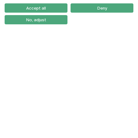
Como Chegar
Accept all
Deny
Newsletter
No, adjust
© 2026
Braga
Universidade Católica
Lisboa
Portuguesa
Porto
Viseu
Política de Privacidade
Termos & Condições
Direitos do Titular dos
Dados
Entidades Financiadoras