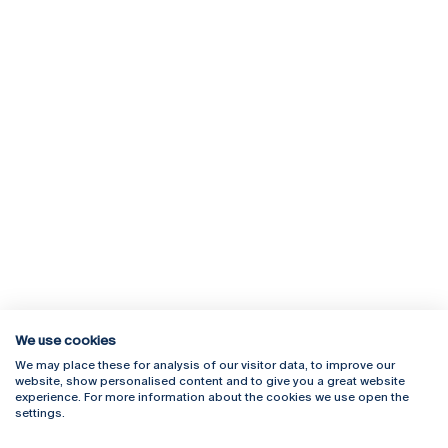
We use cookies
We may place these for analysis of our visitor data, to improve our
Rua Diogo Botelho 1327
Campus Online
website, show personalised content and to give you a great website
4169-005 Porto
Webmail
experience. For more information about the cookies we use open the
+351 226 196 240
Intranet
settings.
Email:
artes@ucp.pt
Serviços