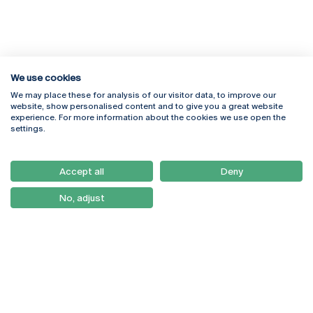
We use cookies
We may place these for analysis of our visitor data, to improve our
Rua Diogo Botelho 1327
Campus Online
website, show personalised content and to give you a great website
4169-005 Porto
Webmail
experience. For more information about the cookies we use open the
+351 226 196 240
Intranet
settings.
Email:
artes@ucp.pt
Serviços
Como Chegar
Accept all
Deny
Newsletter
No, adjust
© 2026
Braga
Universidade Católica
Lisboa
Portuguesa
Porto
Viseu
Política de Privacidade
Termos & Condições