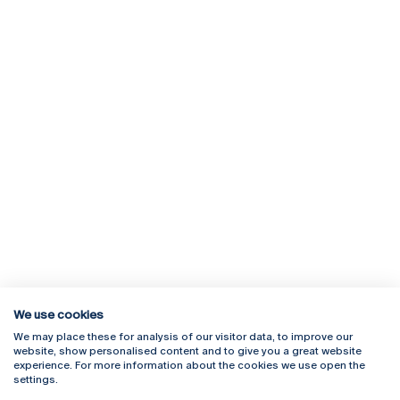
We use cookies
We may place these for analysis of our visitor data, to improve our
Rua Diogo Botelho 1327
Campus Online
website, show personalised content and to give you a great website
4169-005 Porto
Webmail
experience. For more information about the cookies we use open the
+351 226 196 240
Intranet
settings.
Email:
artes@ucp.pt