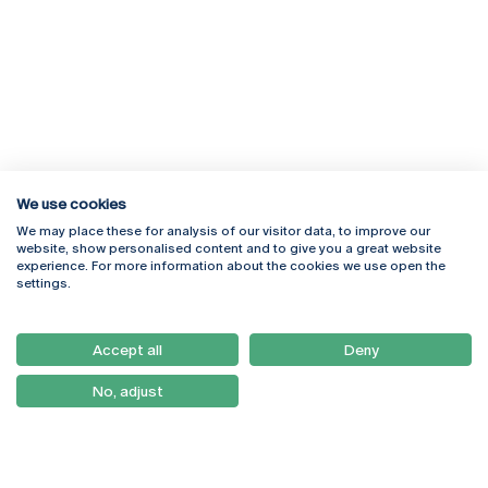
We use cookies
We may place these for analysis of our visitor data, to improve our
Rua Diogo Botelho 1327
Campus Online
website, show personalised content and to give you a great website
4169-005 Porto
Webmail
experience. For more information about the cookies we use open the
+351 226 196 240
Intranet
settings.
Email:
artes@ucp.pt
Serviços
Como Chegar
Accept all
Deny
Newsletter
No, adjust
© 2026
Braga
Universidade Católica
Lisboa