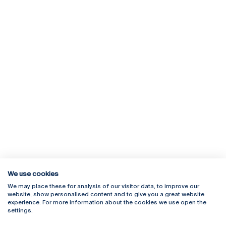
We use cookies
We may place these for analysis of our visitor data, to improve our
Rua Diogo Botelho 1327
Campus Online
website, show personalised content and to give you a great website
4169-005 Porto
Webmail
experience. For more information about the cookies we use open the
+351 226 196 240
Intranet
settings.
Email:
artes@ucp.pt