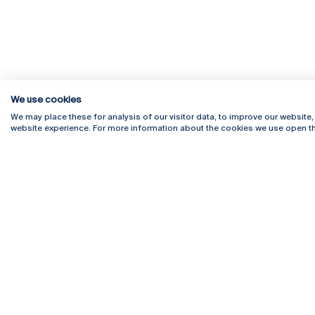
We use cookies
We may place these for analysis of our visitor data, to improve our website
website experience. For more information about the cookies we use open th
Rua Diogo Botelho 1327
Campus 
4169-005 Porto
Webmail
+351 226 196 240
Intranet
Email:
artes@ucp.pt
Serviço
Como C
Newslet