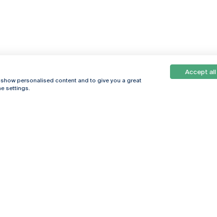
Accept all
, show personalised content and to give you a great
e settings.
Online
© 2026
Universidade
Católica
s
Portuguesa
hegar
Política de
ter
Privacidade
Termos &
Condições
Direitos do Titular
dos Dados