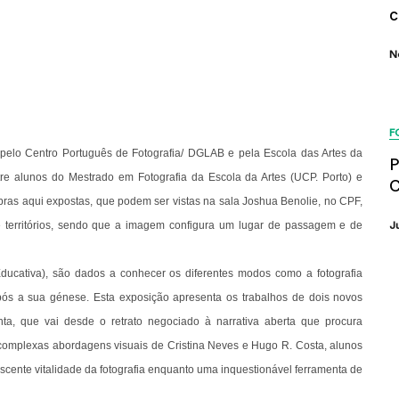
c
N
F
elo Centro Português de Fotografia/ DGLAB e pela Escola das Artes da
P
tre alunos do Mestrado em Fotografia da Escola da Artes (UCP. Porto) e
C
ras aqui expostas, que podem ser vistas na sala Joshua Benolie, no CPF,
de territórios, sendo que a imagem configura um lugar de passagem e de
J
ducativa), são dados a conhecer os diferentes modos como a fotografia
ós a sua génese. Esta exposição apresenta os trabalhos de dois novos
a, que vai desde o retrato negociado à narrativa aberta que procura
complexas abordagens visuais de Cristina Neves e Hugo R. Costa, alunos
scente vitalidade da fotografia enquanto uma inquestionável ferramenta de