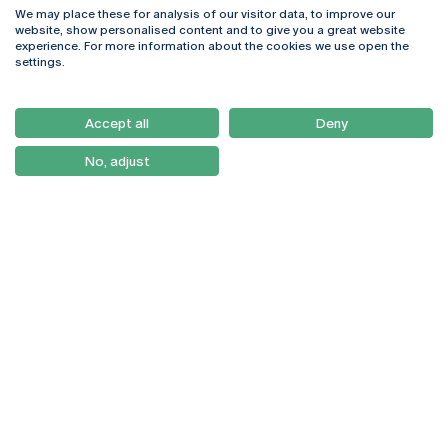
We may place these for analysis of our visitor data, to improve our
Rua Diogo Botelho 1327
Campus Online
website, show personalised content and to give you a great website
4169-005 Porto
Webmail
experience. For more information about the cookies we use open the
+351 226 196 240
Intranet
settings.
Email:
artes@ucp.pt
Serviços
Como Chegar
Accept all
Deny
Newsletter
No, adjust
© 2026
Braga
Universidade Católica
Lisboa
Portuguesa
Porto
Viseu
Política de Privacidade
Termos & Condições
Direitos do Titular dos
Dados