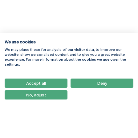
We use cookies
We may place these for analysis of our visitor data, to improve our
Rua Diogo Botelho 1327
Campus Online
website, show personalised content and to give you a great website
4169-005 Porto
Webmail
experience. For more information about the cookies we use open the
+351 226 196 240
Intranet
settings.
Email:
artes@ucp.pt
Serviços
Como Chegar
Accept all
Deny
Newsletter
No, adjust
© 2026
Braga
Universidade Católica
Lisboa
Portuguesa
Porto
Viseu
Política de Privacidade