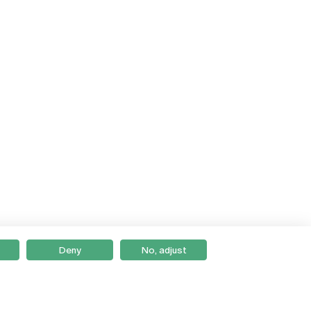
Deny
No, adjust
Braga
Lisboa
Porto