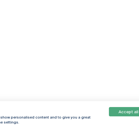
Accept all
, show personalised content and to give you a great
e settings.
Online
© 2026
Universidade
Católica