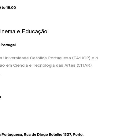
0
to
18:00
Cinema e Educação
Portugal
a Universidade Católica Portuguesa (EA-UCP) e o
ão em Ciência e Tecnologia das Artes (CITAR)
.
0
a Portuguesa
Rua de Diogo Botelho 1327
Porto