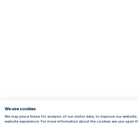
We use cookies
We may place these for analysis of our visitor data, to improve our website
website experience. For more information about the cookies we use open th
Rua Diogo Botelho 1327
Campus 
4169-005 Porto
Webmail
+351 226 196 240
Intranet