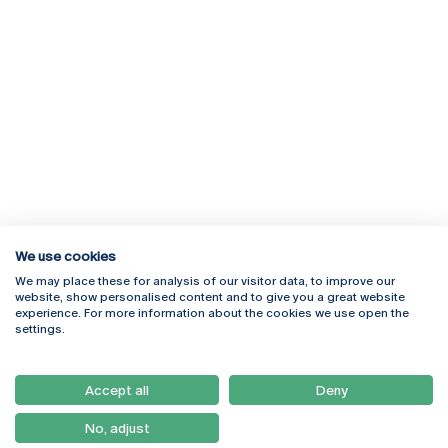
We use cookies
We may place these for analysis of our visitor data, to improve our
Rua Diogo Botelho 1327
Campus Online
website, show personalised content and to give you a great website
4169-005 Porto
Webmail
experience. For more information about the cookies we use open the
+351 226 196 240
Intranet
settings.
Email:
artes@ucp.pt
Serviços
Como Chegar
Accept all
Deny
Newsletter
No, adjust