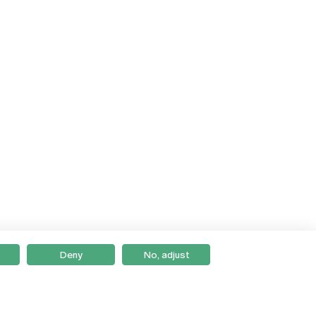
Deny
No, adjust
Braga
Lisboa
Porto