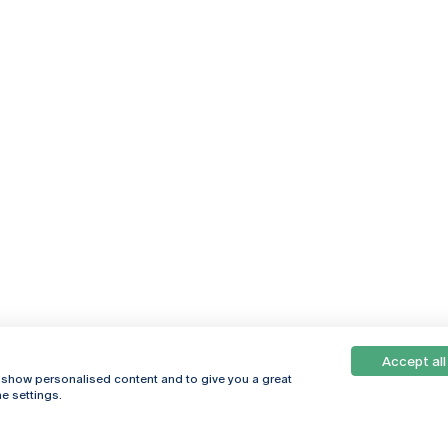
Accept all
, show personalised content and to give you a great
e settings.
Online
© 2026
Universidade
Católica