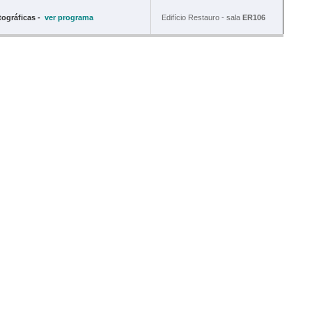
tográficas -
ver
programa
Edifício Restauro - sala
ER106