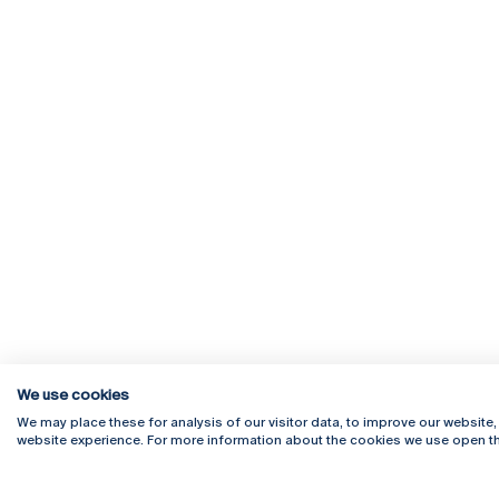
We use cookies
We may place these for analysis of our visitor data, to improve our website
website experience. For more information about the cookies we use open th
Rua Diogo Botelho 1327
Campus 
4169-005 Porto
Webmail
+351 226 196 240
Intranet