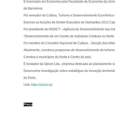
É licenciado em Economia pela Faculdade de Economia da Unive
de Barcelona.
Foi vereador da Cultura, Turismo e Desenvolvimento Económico d
Exerceu as funções de Diretor Executivo de Guimarães 2012 Cap
Foi presidente da ADDICT – Agência de Desenvolvimento das Ind
“Desenvolvimento de um Cluster de Indústrias Criativas no Norte 
Foi membro do Conselho Nacional de Cultura – Secção das Arte
Atualmente, coordena programas de desenvolvimento do turismo c
Coimbra e municípios do Norte e Centro do país.
É fundador da Opium Lda., empresa dedicada ao planeamento cultu
Desenvolve investigação sobre estratégias de inovação territoria
do Porto.
Link:
https://opium.pt
Preço