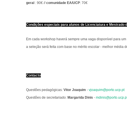
geral
: 90€ //
comunidade EA/UCP
: 70€
Condições especiais para alunos de Licenciatura e Mestrado 
Em cada workshop haverá sempre uma vaga disponível para um al
a seleção será feita com base no mérito escolar - melhor média d
Contacto
Questões pedagógicas:
Vitor Joaquim
-
vjoaquim@porto.ucp.pt
Questões de secretariado:
Margarida Dinis
-
mdinis@porto.ucp.p