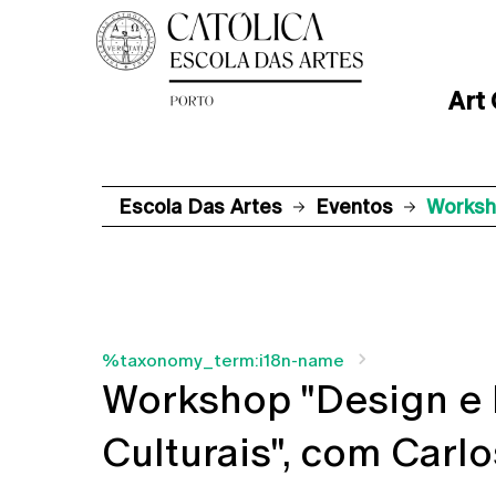
Art
Escola Das Artes
Eventos
Worksho
%taxonomy_term:i18n-name
Workshop "Design e 
Culturais", com Carl