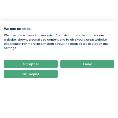
We use cookies
We may place these for analysis of our visitor data, to improve our
Rua Diogo Botelho 1327
Campus Online
website, show personalised content and to give you a great website
4169-005 Porto
Webmail
experience. For more information about the cookies we use open the
+351 226 196 240
Intranet
settings.
Email:
artes@ucp.pt
Serviços
Como Chegar
Accept all
Deny
Newsletter
No, adjust
© 2026
Braga
Universidade Católica
Lisboa
Portuguesa
Porto
Viseu
Política de Privacidade
Termos & Condições