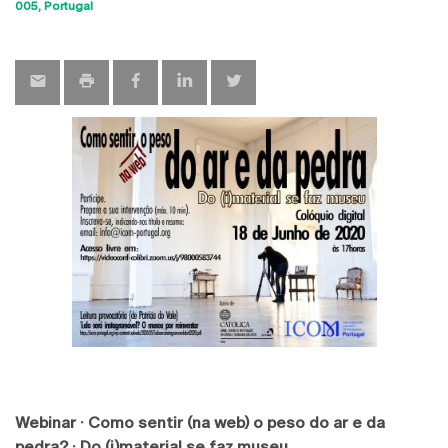
Sho
005
Portugal
map
Webinar · Como sentir (na web) o peso do ar e da
pedra? · Do (i)material se faz museu