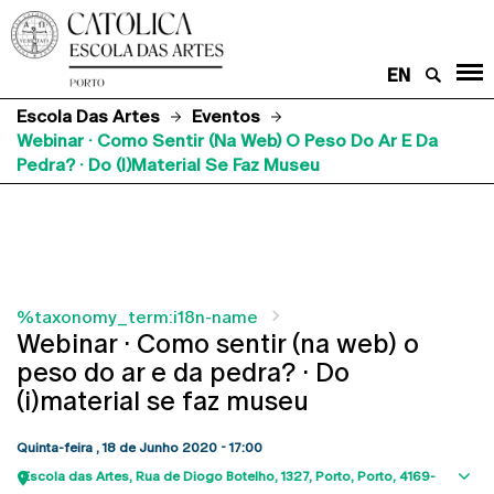
EN
Escola Das Artes
Eventos
Webinar · Como Sentir (na Web) O Peso Do Ar E Da
Pedra? · Do (i)material Se Faz Museu
%taxonomy_term:i18n-name
Webinar · Como sentir (na web) o
peso do ar e da pedra? · Do
(i)material se faz museu
Quinta-feira , 18 de Junho 2020 - 17:00
Escola das Artes
Rua de Diogo Botelho, 1327
Porto
Porto
4169-