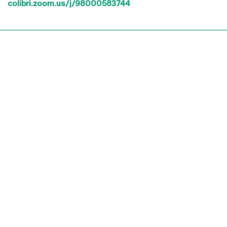
colibri.zoom.us/j/98000583744