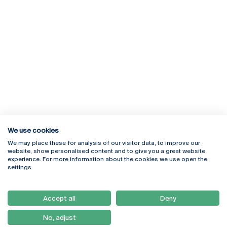
We use cookies
We may place these for analysis of our visitor data, to improve our
Rua Diogo Botelho 1327
Campus Online
website, show personalised content and to give you a great website
4169-005 Porto
Webmail
experience. For more information about the cookies we use open the
+351 226 196 240
Intranet
settings.
Email:
artes@ucp.pt
Serviços
Como Chegar
Accept all
Deny
Newsletter
No, adjust