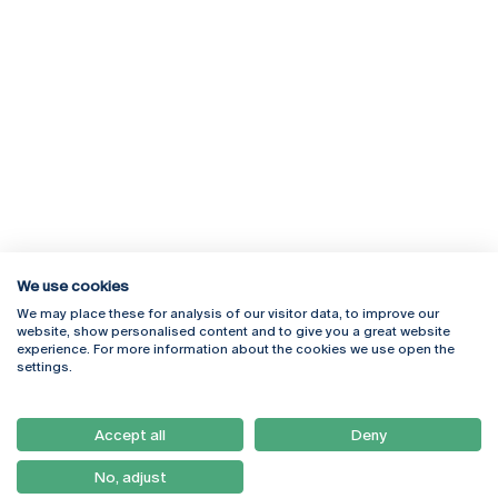
We use cookies
We may place these for analysis of our visitor data, to improve our
Rua Diogo Botelho 1327
Campus Online
website, show personalised content and to give you a great website
4169-005 Porto
Webmail
experience. For more information about the cookies we use open the
+351 226 196 240
Intranet
settings.
Email:
artes@ucp.pt
Serviços
Como Chegar
Accept all
Deny
Newsletter
No, adjust