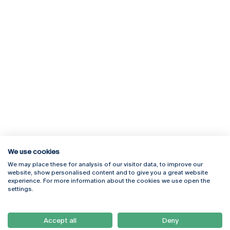
We use cookies
We may place these for analysis of our visitor data, to improve our
Rua Diogo Botelho 1327
Campus Online
website, show personalised content and to give you a great website
4169-005 Porto
Webmail
experience. For more information about the cookies we use open the
+351 226 196 240
Intranet
settings.
Email:
artes@ucp.pt
Serviços
Como Chegar
Accept all
Deny
Newsletter