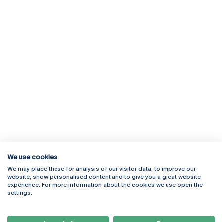
We use cookies
We may place these for analysis of our visitor data, to improve our
Rua Diogo Botelho 1327
Campus Online
website, show personalised content and to give you a great website
4169-005 Porto
Webmail
experience. For more information about the cookies we use open the
+351 226 196 240
Intranet
settings.
Email:
artes@ucp.pt
Serviços
Como Chegar