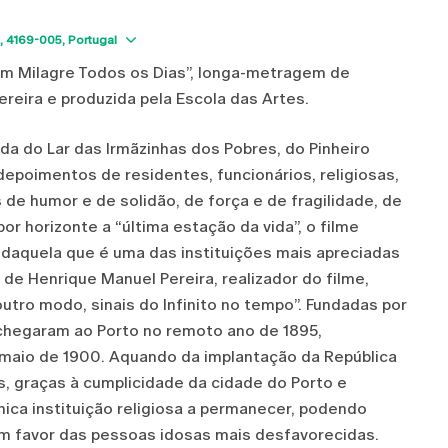
Show map
4169-005
Portugal
Um Milagre Todos os Dias”, longa-metragem de
reira e produzida pela Escola das Artes.
da do Lar das Irmãzinhas dos Pobres, do Pinheiro
epoimentos de residentes, funcionários, religiosas,
de humor e de solidão, de força e de fragilidade, de
or horizonte a “última estação da vida”, o filme
a daquela que é uma das instituições mais apreciadas
de Henrique Manuel Pereira, realizador do filme,
utro modo, sinais do Infinito no tempo”. Fundadas por
chegaram ao Porto no remoto ano de 1895,
 maio de 1900. Aquando da implantação da República
, graças à cumplicidade da cidade do Porto e
nica instituição religiosa a permanecer, podendo
em favor das pessoas idosas mais desfavorecidas.