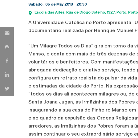
Sábado , 05 de May 2018 - 20:30
Escola das Artes
Rua de Diogo Botelho, 1327
Porto
Porto
A Universidade Católica no Porto apresenta “
documentário realizada por Henrique Manuel Pe
“Um Milagre Todos os Dias” gira em torno da vi
Manso, e conta com mais de três dezenas de d
voluntários e benfeitores. Com manifestações 
abnegada dedicação e criativo serviço, tendo p
configura um retrato realista do pulsar da vid
e estimadas da cidade do Porto. Na expressão 
“todos os dias ali acontecem milagres ou, de o
Santa Joana Jugan, as Irmãzinhas dos Pobres 
inaugurando a sua casa do Pinheiro Manso em
e no quadro da expulsão das Ordens Religiosas
arredores, as Irmãzinhas dos Pobres foram a ú
assim continuar o seu extraordinário serviço 