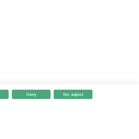
Deny
No, adjust
Braga
Lisboa
Porto
Viseu