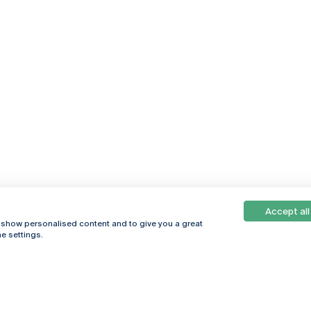
Accept all
, show personalised content and to give you a great
e settings.
Online
© 2026
Universidade
Católica
s
Portuguesa
hegar
Política de
ter