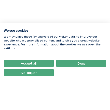
We use cookies
We may place these for analysis of our visitor data, to improve our
Rua Diogo Botelho 1327
Campus Online
website, show personalised content and to give you a great website
4169-005 Porto
Webmail
experience. For more information about the cookies we use open the
+351 226 196 240
Intranet
settings.
Email:
artes@ucp.pt
Serviços
Como Chegar
Accept all
Deny
Newsletter
No, adjust
© 2026
Braga
Universidade Católica
Lisboa
Portuguesa
Porto
Viseu
Política de Privacidade