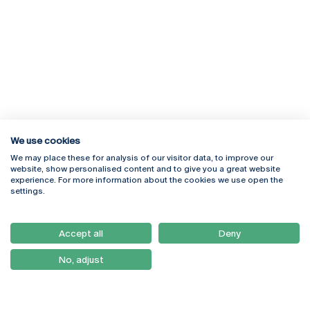
We use cookies
We may place these for analysis of our visitor data, to improve our
Rua Diogo Botelho 1327
Campus Online
website, show personalised content and to give you a great website
4169-005 Porto
Webmail
experience. For more information about the cookies we use open the
+351 226 196 240
Intranet
settings.
Email:
artes@ucp.pt
Serviços
Como Chegar
Accept all
Deny
Newsletter
No, adjust
© 2026
Braga