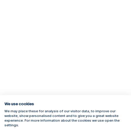
We use cookies
We may place these for analysis of our visitor data, to improve our
Rua Diogo Botelho 1327
Campus Online
website, show personalised content and to give you a great website
4169-005 Porto
Webmail
experience. For more information about the cookies we use open the
+351 226 196 240
Intranet
settings.
Email:
artes@ucp.pt