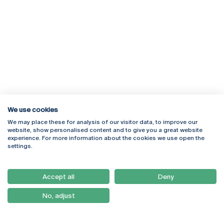
We use cookies
We may place these for analysis of our visitor data, to improve our
Rua Diogo Botelho 1327
Campus Online
website, show personalised content and to give you a great website
4169-005 Porto
Webmail
experience. For more information about the cookies we use open the
+351 226 196 240
Intranet
settings.
Email:
artes@ucp.pt
Serviços
Como Chegar
Accept all
Deny
Newsletter
No, adjust