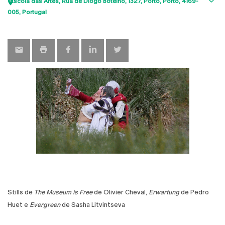
Escola das Artes
Rua de Diogo Botelho, 1327
Porto
Porto
4169-
Sho
005
Portugal
map
Stills de
The Museum is Free
de Olivier Cheval,
Erwartung
de Pedro
Huet e
Evergreen
de Sasha Litvintseva