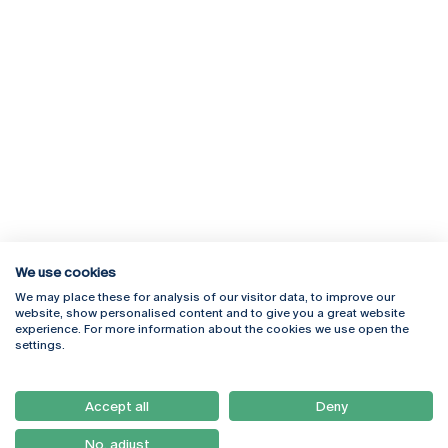
We use cookies
We may place these for analysis of our visitor data, to improve our
Rua Diogo Botelho 1327
Campus Online
website, show personalised content and to give you a great website
4169-005 Porto
Webmail
experience. For more information about the cookies we use open the
+351 226 196 240
Intranet
settings.
Email:
artes@ucp.pt
Serviços
Como Chegar
Accept all
Deny
Newsletter
No, adjust