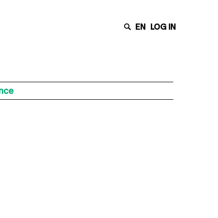
EN
LOG IN
ance