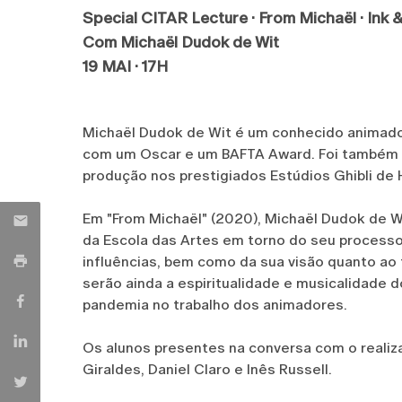
Special CITAR Lecture · From Michaël
· Ink
Com Michaël Dudok de Wit
19 MAI · 17H
Michaël Dudok de Wit é um conhecido animador,
com um Oscar e um BAFTA Award. Foi também o 
produção nos prestigiados Estúdios Ghibli de 
Em "From Michaël" (2020), Michaël Dudok de 
da Escola das Artes em torno do seu processo c
influências, bem como da sua visão quanto a
serão ainda a espiritualidade e musicalidade 
pandemia no trabalho dos animadores.
Os alunos presentes na conversa com o realiza
Giraldes, Daniel Claro e Inês Russell.