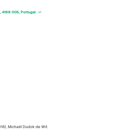
Show map
4169-005
Portugal
016), Michaël Dudok de Wit