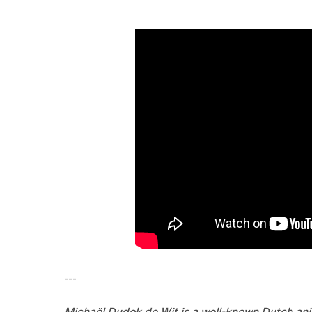
---
Michaël Dudok de Wit is a well-known Dutch anim