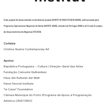
Este projeto foi desenvolvido no âmbito do projeto NORTE-01-0145-FEDER-022133, cofinanciado pelo
Programa Operacional Regional do Norte (NORTE 2020), através do Portugal 2020 e do Fundo Europeu
de Desenvolvimento Regional (FEDER).
Cortesia
Cristina Guerra Contemporary Art
Apoios
República Portuguesa – Cultura / Direção-Geral das Artes
Fundação Calouste Gulbenkian
Haus der Kulturen der Welt
Harun Farocki Institute
"la Caixa" Foundation
Câmara Municipal do Porto (Programa de Apoio à Programação
Artística CRIATÓRIO)