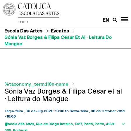
EN
Escola Das Artes
Eventos
Sónia Vaz Borges & Filipa César Et Al · Leitura Do
Mangue
%taxonomy_term:i18n-name
Sónia Vaz Borges & Filipa César et al
· Leitura do Mangue
Terça-feira , 06 de July 2021 - 19:00
to
Sexta-feira , 08 de October 2021
- 18:00
Escola das Artes
Rua de Diogo Botelho, 1327
Porto
Porto
4169-
Sho
005
Portugal