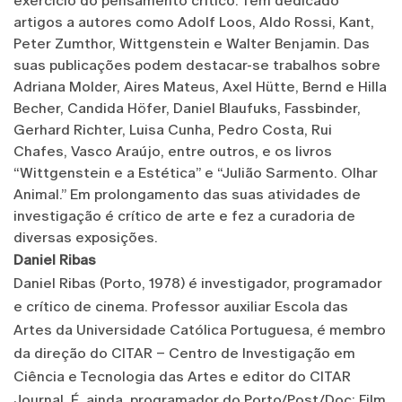
exercício do pensamento crítico. Tem dedicado
artigos a autores como Adolf Loos, Aldo Rossi, Kant,
Peter Zumthor, Wittgenstein e Walter Benjamin. Das
suas publicações podem destacar-se trabalhos sobre
Adriana Molder, Aires Mateus, Axel Hütte, Bernd e Hilla
Becher, Candida Höfer, Daniel Blaufuks, Fassbinder,
Gerhard Richter, Luisa Cunha, Pedro Costa, Rui
Chafes, Vasco Araújo, entre outros, e os livros
“Wittgenstein e a Estética” e “Julião Sarmento. Olhar
Animal.” Em prolongamento das suas atividades de
investigação é crítico de arte e fez a curadoria de
diversas exposições.
Daniel Ribas
Daniel Ribas (Porto, 1978) é investigador, programador
e crítico de cinema. Professor auxiliar Escola das
Artes da Universidade Católica Portuguesa, é membro
da direção do CITAR – Centro de Investigação em
Ciência e Tecnologia das Artes e editor do CITAR
Journal. É, ainda, programador do Porto/Post/Doc: Film