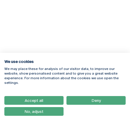
We use cookies
We may place these for analysis of our visitor data, to improve our
Rua Diogo Botelho 1327
Campus Online
website, show personalised content and to give you a great website
4169-005 Porto
Webmail
experience. For more information about the cookies we use open the
+351 226 196 240
Intranet
settings.
Email:
artes@ucp.pt
Serviços
Como Chegar
Accept all
Deny
Newsletter
No, adjust
© 2026
Braga