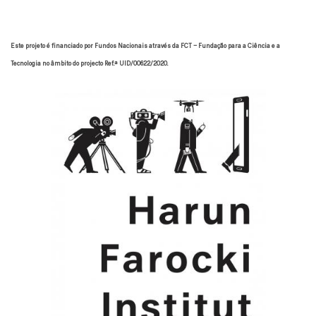
Este projeto é financiado por Fundos Nacionais através da FCT – Fundação para a Ciência e a
Tecnologia no âmbito do projecto Ref.ª UID/00622/2020.