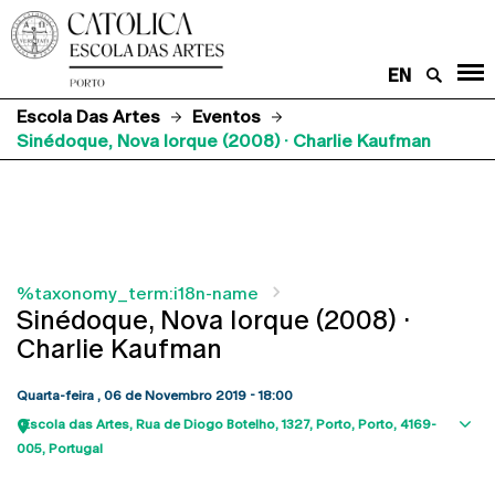
EN
Escola Das Artes
Eventos
Sinédoque, Nova Iorque (2008) · Charlie Kaufman
%taxonomy_term:i18n-name
Sinédoque, Nova Iorque (2008) ·
Charlie Kaufman
Quarta-feira , 06 de Novembro 2019 - 18:00
Escola das Artes
Rua de Diogo Botelho, 1327
Porto
Porto
4169-
Sho
005
Portugal
map