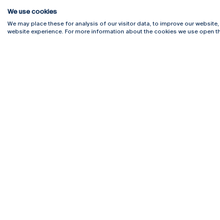
We use cookies
We may place these for analysis of our visitor data, to improve our website
website experience. For more information about the cookies we use open th
Rua Diogo Botelho 1327
Campus 
4169-005 Porto
Webmail
+351 226 196 240
Intranet
Email:
artes@ucp.pt
Serviço
Como C
Newslet