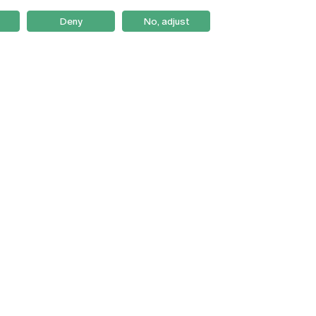
Deny
No, adjust
Braga
Lisboa
Porto
Viseu