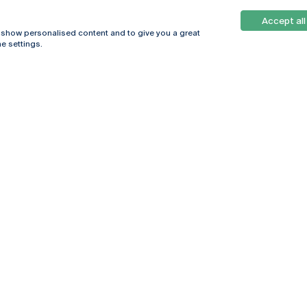
Accept all
, show personalised content and to give you a great
e settings.
Online
© 2026
Universidade
Católica
s
Portuguesa
hegar
Política de
ter
Privacidade
Termos &
Condições
Direitos do Titular
dos Dados
Entidades Financiadoras