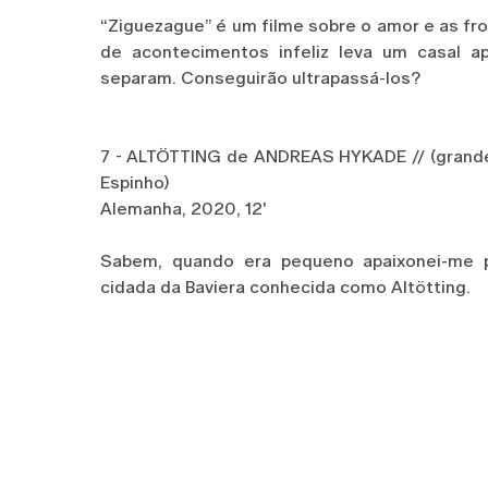
“Ziguezague” é um filme sobre o amor e as fr
de acontecimentos infeliz leva um casal a
separam. Conseguirão ultrapassá-los?
7 - ALTÖTTING de ANDREAS HYKADE // (grand
Espinho)
Alemanha, 2020, 12'
Sabem, quando era pequeno apaixonei-me 
cidada da Baviera conhecida como Altötting.