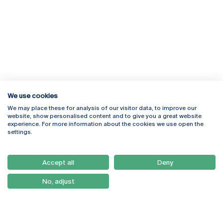
We use cookies
We may place these for analysis of our visitor data, to improve our
Rua Diogo Botelho 1327
Campus Online
website, show personalised content and to give you a great website
4169-005 Porto
Webmail
experience. For more information about the cookies we use open the
+351 226 196 240
Intranet
settings.
Email:
artes@ucp.pt
Serviços
Como Chegar
Accept all
Deny
Newsletter
No, adjust
© 2026
Braga
Universidade Católica
Lisboa