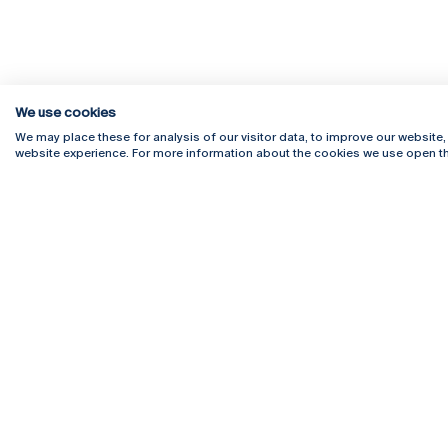
We use cookies
We may place these for analysis of our visitor data, to improve our website
website experience. For more information about the cookies we use open th
Rua Diogo Botelho 1327
Campus 
4169-005 Porto
Webmail
+351 226 196 240
Intranet
Email:
artes@ucp.pt
Serviço
Como C
Newslet