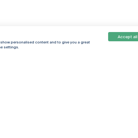
Accept all
, show personalised content and to give you a great
e settings.
Online
© 2026
Universidade
Católica
s
Portuguesa
hegar
Política de
ter
Privacidade
Termos &
Condições
Direitos do Titular
dos Dados
Entidades Financiadoras