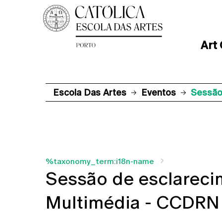
Art
Escola Das Artes
Eventos
Sessão
%taxonomy_term:i18n-name
Sessão de esclareci
Multimédia - CCDRN