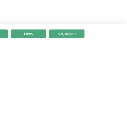
Deny
No, adjust
Braga
Lisboa
Porto
Viseu