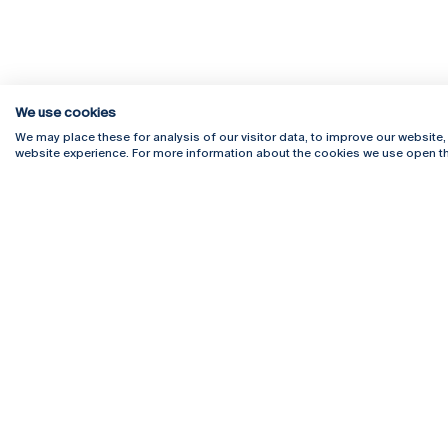
We use cookies
We may place these for analysis of our visitor data, to improve our website
website experience. For more information about the cookies we use open th
Rua Diogo Botelho 1327
Campus 
4169-005 Porto
Webmail
+351 226 196 240
Intranet
Email:
artes@ucp.pt
Serviço
Como C
Newslet