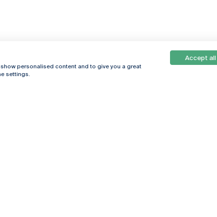
Accept all
, show personalised content and to give you a great
e settings.
Online
© 2026
Universidade
Católica
s
Portuguesa
hegar
Política de
ter
Privacidade
Termos &
Condições
Direitos do Titular
dos Dados
Entidades Financiadoras