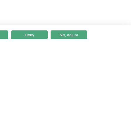
Deny
No, adjust
Braga
Lisboa
Porto
Viseu